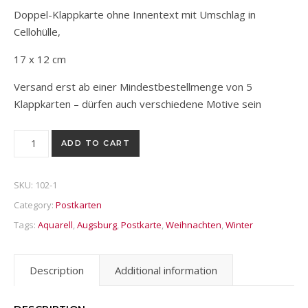
Doppel-Klappkarte ohne Innentext mit Umschlag in
Cellohülle,
17 x 12 cm
Versand erst ab einer Mindestbestellmenge von 5
Klappkarten – dürfen auch verschiedene Motive sein
Postkarte "Augustusbrunnen, Augsburg" quantity
ADD TO CART
SKU:
102-1
Category:
Postkarten
Tags:
Aquarell
,
Augsburg
,
Postkarte
,
Weihnachten
,
Winter
Description
Additional information